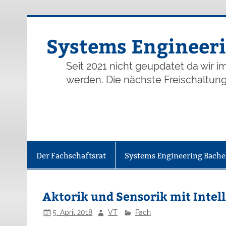
Skip
to
content
Systems Engineeri
Seit 2021 nicht geupdatet da wir 
werden. Die nächste Freischaltung 
Der Fachschaftsrat
Systems Engineering Bache
Aktorik und Sensorik mit Intel
5. April 2018
VT
Fach