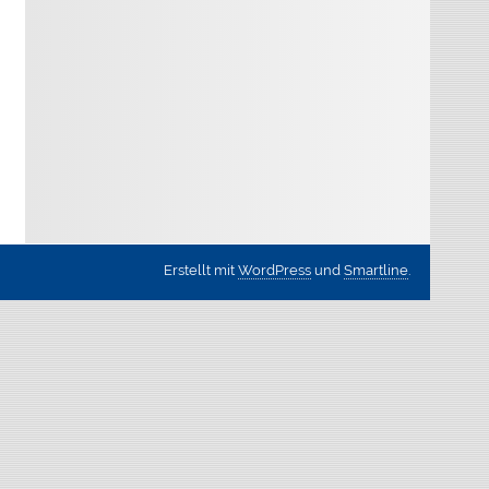
Erstellt mit
WordPress
und
Smartline
.