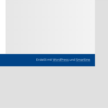
Erstellt mit
WordPress
und
Smartline
.